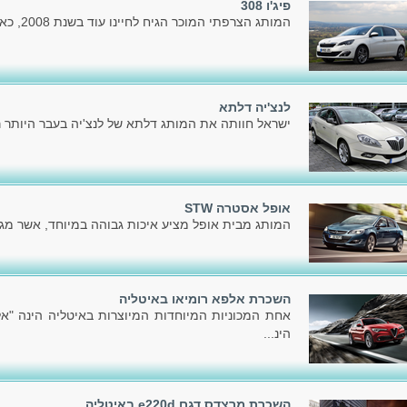
פיג'ו 308
המותג הצרפתי המוכר הגיח לחיינו עוד בשנת 2008, כאשר הציג את הדור הראשון.
לנצ'יה דלתא
ישראל חוותה את המותג דלתא של לנצ'יה בעבר היותר ר
אופל אסטרה STW
המותג מבית אופל מציע איכות גבוהה במיוחד, אשר מג
השכרת אלפא רומיאו באיטליה
אחת המכוניות המיוחדות המיוצרות באיטליה הינה "א
הינ...
השכרת מרצדס דגם e220d באיטליה