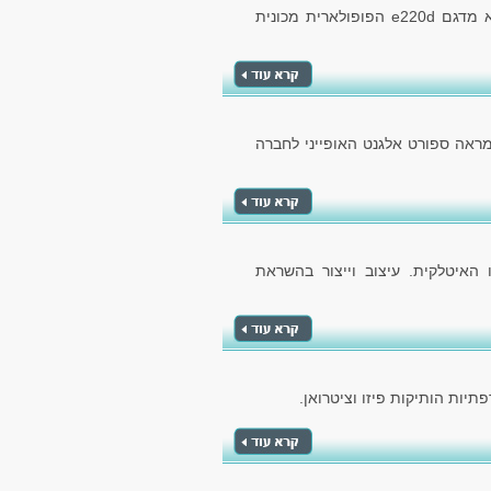
חברת מרצדס מייצרת מכוניות מעולות ואחת מהן היא מדגם e220d הפופולארית מכונית
מראה ספורט אלגנט האופייני לחברה
האיטלקית. עיצוב וייצור בהשראת
יות הותיקות פיזו וציטרואן.