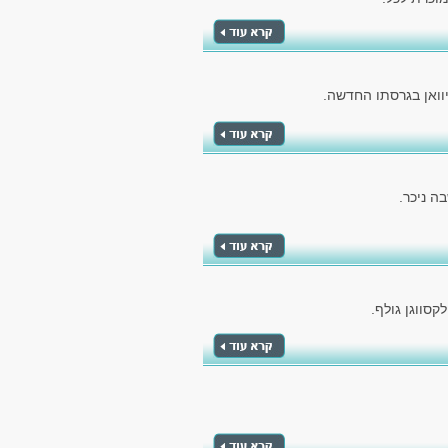
וואן בגרסתו החדשה.
ה ניכר.
סווגן גולף.