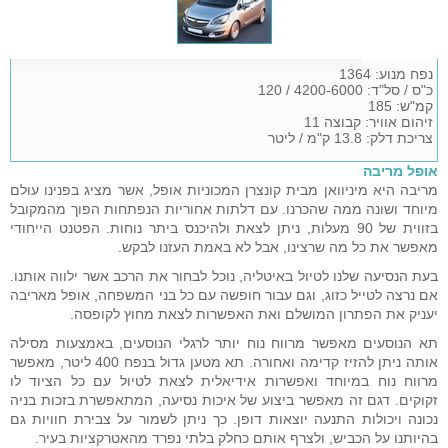
נפח מנוע: 1364
כ"ס / סל"ד: 4200-6000 / 120
קמ"ש: 185
זיהום אוויר: קבוצה 11
צריכת דלק: 13.8 ק"מ / ליטר
אופל מריבה
מריבה היא מיניוואן מבית קונצרן המכוניות אופל, אשר מציג בפנינו עולם
מיוחד ושונה ממה שהכרנו. עם דלתות אחוריות הנפתחות הפוך מהמקובל
בזווית של 90 מעלות, ניתן לצאת ולהיכנס ביתר נוחות. הפטנט הייחודי
מאפשר את כל מה שרצינו, אבל לא באמת העזנו לבקש.
בעת הנסיעה שלנו לטיול באיטליה, נוכל לבחור את הרכב אשר ילווה אותנו.
אם נרצה לטייל כזוג, וגם עבור חופשה עם כל בני המשפחה, אופל מאריבה
יעניק את הפתרון המושלם ואת האפשרות לצאת מחוץ לקופסה.
תא הנוסעים מאפשר מרווח נוח יותר לרגלי הנוסעים, באמצעות מסילה
אותה ניתן להזיז קדימה ואחורה. תא מטען גדול בנפח 400 ליטר, מאפשר
מרווח נוח במיוחד ואפשרות אידיאלית לצאת לטיול עם כל הציוד לו
זקוקים. דגם זה מאפשר ביצוע של איכות נסיעה, המתאפשרת בזכות בניה
נכונה ויכולות התנעה יוצאות דופן. כך ניתן לשמור על צבירת חוויות גם
בהיותנו על הכביש, ולצרף אותם כחלק בלתי נפרד מהאטרקציות בעיר.