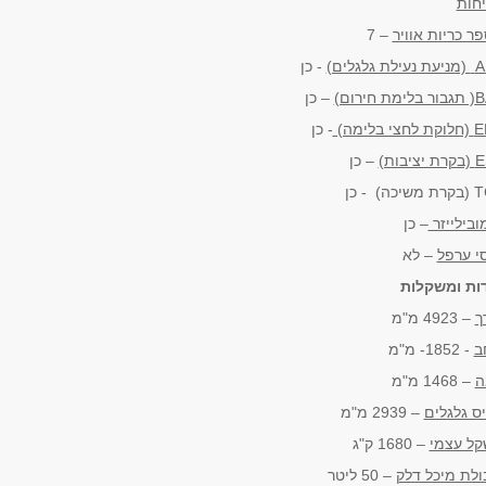
חות
ר כריות אוויר
– 7
A
(מניעת נעילת גלגלים)
- כן
B
( תגבור בלימת חירום)
– כן
E
(חלוקת לחצי בלימה)
- כן
E
(בקרת יציבות)
– כן
כה) - כן
ובילייזר
– כן
י ערפל
– לא
ות ומשקלות
ך
– 4923 מ"מ
ב
- 1852- מ"מ
ה
– 1468 מ"מ
ס גלגלים
– 2939 מ"מ
ל עצמי
– 1680 ק"ג
ולת מיכל דלק
– 50 ליטר