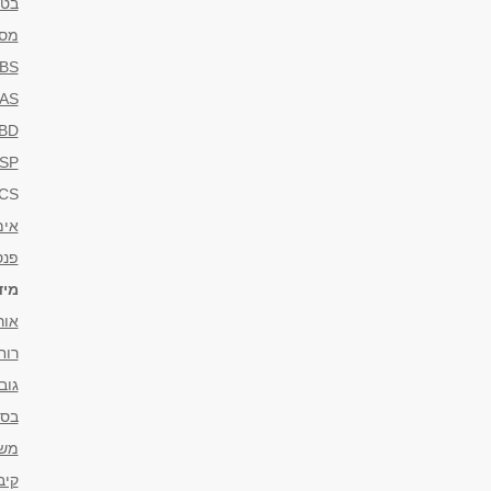
בטי
מספ
BS
AS
BD
SP
TCS (בקרת משי
אימ
פנס
מיד
אור
רוח
גוב
בסי
משק
קיב