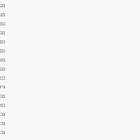
מנו
מגד
נפח
מספ
הספ
הספ
מומ
מומ
דרג
ביצ
מהי
תאוצה (
צריכ
צריכ
צריכ