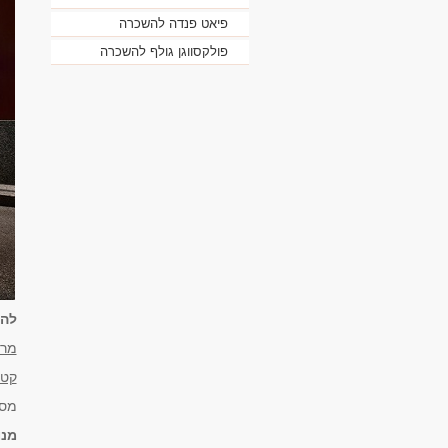
פיאט פנדה להשכרה
פולקסווגן גולף להשכרה
להל
מר
קטג
מספ
מנו