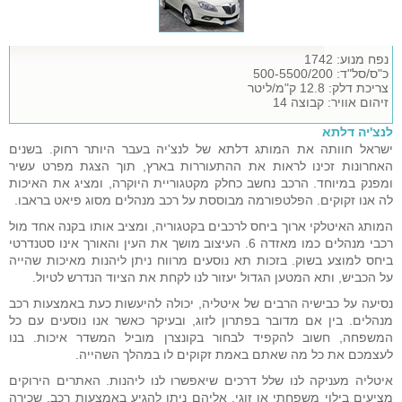
נפח מנוע: 1742
כ"ס/סל"ד: 500-5500/200
צריכת דלק: 12.8 ק"מ/ליטר
זיהום אוויר: קבוצה 14
לנצ'יה דלתא
ישראל חוותה את המותג דלתא של לנצ'יה בעבר היותר רחוק. בשנים
האחרונות זכינו לראות את ההתעוררות בארץ, תוך הצגת מפרט עשיר
ומפנק במיוחד. הרכב נחשב כחלק מקטגוריית היוקרה, ומציג את האיכות
לה אנו זקוקים. הפלטפורמה מבוססת על רכב מנהלים מסוג פיאט בראבו.
המותג האיטלקי ארוך ביחס לרכבים בקטגוריה, ומציב אותו בקנה אחד מול
רכבי מנהלים כמו מאזדה 6. העיצוב מושך את העין והאורך אינו סטנדרטי
ביחס למוצע בשוק. בזכות תא נוסעים מרווח ניתן ליהנות מאיכות שהייה
על הכביש, ותא המטען הגדול יעזור לנו לקחת את הציוד הנדרש לטיול.
נסיעה על כבישיה הרבים של איטליה, יכולה להיעשות כעת באמצעות רכב
מנהלים. בין אם מדובר בפתרון לזוג, ובעיקר כאשר אנו נוסעים עם כל
המשפחה, חשוב להקפיד לבחור בקונצרן מוביל המשדר איכות. בנו
לעצמכם את כל מה שאתם באמת זקוקים לו במהלך השהייה.
איטליה מעניקה לנו שלל דרכים שיאפשרו לנו ליהנות. האתרים הירוקים
מציעים בילוי משפחתי או זוגי, אליהם ניתן להגיע באמצעות רכב. שכירה