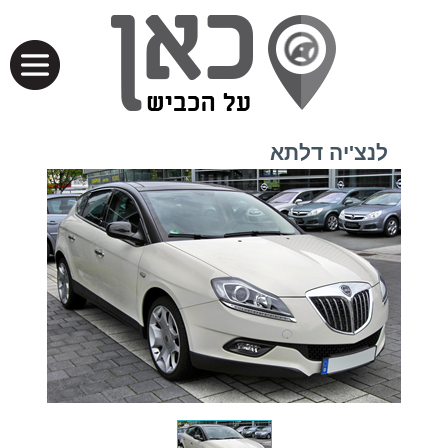
לנצ'יה דלתא