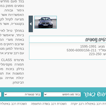
בכל פעם מחדש ע
נוסעים מפנק במי
גימור גבוהה. 
האפשרויות אשר קי
מציעה לקהל לקו
בקטגוריה, אשר מ
במהלך טיול לאי
ביותר, שיאפשר ל
באחת מערי המד
שרובם רחוקים ממ
ע: 1595-1991
במיוחד למען מטר
5300-6000/156-211
עם רכב שיציע את
223-25
תמורה מקסימלית
בדלק בזכות מע
המשנות את תגו
יכולת אחיזה ג
הביטחון.
ת רכב באיטליה רכב יוקרה
השכרת רכב בשדה התעופה
השכרת רכב באיטליה