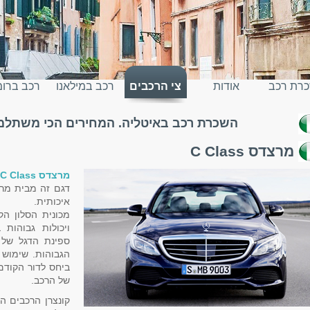
רת רכב
אודות
צי הרכבים
רכב במילאנו
רכב ברו
השכרת רכב באיטליה. המחירים הכי משתלמים
יטליה
מרצדס C Class
מרצדס C Class
דגם זה מבית מרצ
איכותית.
מכונית הסלון ה
ויכולות גבוהות
הגבוהות. שימוש נ
של הרכב.
קונצרן הרכבים ה