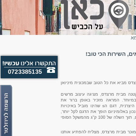
מא
, השירות הכי טוב!
0723385135
דס מביא את כל הטוב שבמכונית מיניואן
קטנה מבית מרצדס, מציגה עיצוב מרשים
 במיוחד. המראה מזכיר באופן ברור את
ספינת הדגל של היצרנית, דגם הs שהינו מוביל באיכויות
כון באלומיניום הופך את הדגם לקל יותר,
ביחס לדור הקודם, תוך השלה של 100 ק"ג מהמשקל הסופי
מוכר מבית מרצדס, מצליח להפתיע אותנו