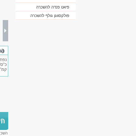
פיאט פנדה להשכרה
פולקסווגן גולף להשכרה
נפח מנו
כ"ס/סל"ד: 
קמ"ש: 0
השכר