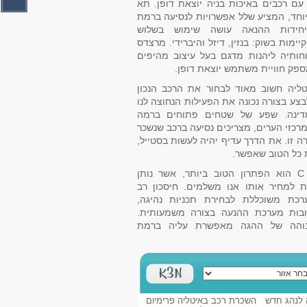
ם רכבים באיכות בניה יוצאת דופן. תא
וחד, המציע שלל אפשרויות לנסיעה ברמת
יחידות ההנאה עושה שימוש בשלוש
ימות בשוק: בנזין, דיזל והיברידי. מרצדס
חותיה ליהנות מדגם בעל עיצוב מהיפים
ספק חוויית משתמש יוצאת דופן.
טליה חשוב מאוד לבחור את הרכב הנכון
בצע בצורה נכונה את הפעילות הנחוצה לנו
ינה. שפע של שטחים פתוחים ברמה
רכזי הערים, מצריכים נסיעה ברכב שנשכר
ה זו. את הדרך עדיף יהיה לעשות בסטייל,
 כל הטוב שאפשר.
מרצדס C CLASS הוא הפתרון הטוב ביותר, אשר נותן
 למחיר אותו אנו משלמים. חיסכון רב
רכת משוכללת לבחירת תכניות נהיגה,
בות מערכת ההנעה בצורה משמעותית.
בוהה של ההגה מאפשרת עליה ברמת
 לנהג חדש
השכרת רכב באיטליה פרימיום