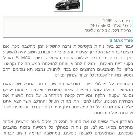
נפח מנוע: 1999
כ"ס / סל"ד: 5500 / 240
צריכת דלק: 12 ק"מ / ליטר
פורד S MAX
עבור רכב בעל נוחות מקסימלית נרצה להשקיע זמן מחשבה ניכר. אם
רוצים לבחור את הפתרון האיכותי והטוב ביותר עבורנו, חשוב יהיה להשקיע
זמן רב בבחירת הדגם שילווה אותנו באיטליה. פורד S MAX מוביל
בקטגוריית האיכות, ומצליח להביא אותנו להצלחה במשימה לה נקראנו.
בליווי כל האמצעים הנחוצים לנו בכדי ליהנות, נמצא תא נוסעים רחב
ומטען מרווח להכנסת כל הציוד שנחוץ עבורנו.
בהתבסס על מכלולי פורד מונדיאו החדשה, הדור החדש של הדגם
המפואר בהחלט עומד בציפיות. עיצוב ספורטיבי ואיכויות גבוהות יעניקו
נסיעה שקטה, חלקה ומעוררת קנאת המתחרים. על מנת לעשות את
הבחירה הנכונה, עלינו להבין את מהות הטיול וההרכב אשר יוצא אתנו
אליו. באם מדובר על כל המשפחה ניתן יהיה לבחור בדגם זה מבית פורד
וליהנות מכל היתרונות.
הפתרון אשר יגשים לנו את החוויה הכללית, יכלול עיצוב מרשים, אבזור
מתקדם מסוגו בעולם, וכן נוחות במהלך כל הנסיעה בזכות מושבים
מפנקים, המתאימים לשבעה נוסעים. במחשבה קדימה חשוב לבחור