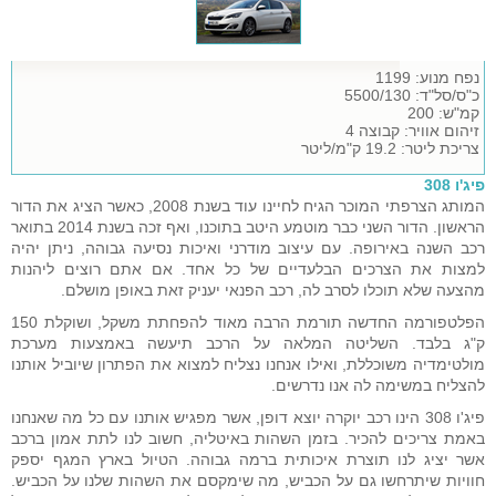
נפח מנוע: 1199
כ"ס/סל"ד: 5500/130
קמ"ש: 200
זיהום אוויר: קבוצה 4
צריכת ליטר: 19.2 ק"מ/ליטר
פיג'ו 308
המותג הצרפתי המוכר הגיח לחיינו עוד בשנת 2008, כאשר הציג את הדור
הראשון. הדור השני כבר מוטמע היטב בתוכנו, ואף זכה בשנת 2014 בתואר
רכב השנה באירופה. עם עיצוב מודרני ואיכות נסיעה גבוהה, ניתן יהיה
למצות את הצרכים הבלעדיים של כל אחד. אם אתם רוצים ליהנות
מהצעה שלא תוכלו לסרב לה, רכב הפנאי יעניק זאת באופן מושלם.
הפלטפורמה החדשה תורמת הרבה מאוד להפחתת משקל, ושוקלת 150
ק"ג בלבד. השליטה המלאה על הרכב תיעשה באמצעות מערכת
מולטימדיה משוכללת, ואילו אנחנו נצליח למצוא את הפתרון שיוביל אותנו
להצליח במשימה לה אנו נדרשים.
פיג'ו 308 הינו רכב יוקרה יוצא דופן, אשר מפגיש אותנו עם כל מה שאנחנו
באמת צריכים להכיר. בזמן השהות באיטליה, חשוב לנו לתת אמון ברכב
אשר יציג לנו תוצרת איכותית ברמה גבוהה. הטיול בארץ המגף יספק
חוויות שיתרחשו גם על הכביש, מה שימקסם את השהות שלנו על הכביש.