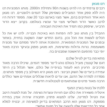
רנו מגאן
רכבים צרפתיים היו להיט בשנות ה90 ותחילת ה2000. מותג המכוניות רנו
היה ללא ספק אחד המובילים כשסיפק שלל דגמים רלוונטיים. רנו מגאן
הוא אחד הוותיקים בהם, אשר מצוי בארצנו כבר 20 שנה. מספר דורות היו
לרכב כאשר הדור השלישי מצוי עד עכשיו בעולמנו. בקרוב ייצא הדור
הרביעי, שיספק כמו תמיד את האיכות הגבוהה.
ההבדל בין מותג טוב לזה הפחות הוא באיכות הבנייה. לרנו יש את כל
הכלים לעשות את הכל נכון. בדגם החדש ישנה השקעה בחזית, באחור
ובפנים של המכונית המפוארת, ההופכת אותה ליותר מסתם עוד מכונית
משעממת. נורות גדולות ומרשימות, תא מטען מפנק ובעיקר הרבה מאוד
יופי כבר מהפעם הראשונה שמבטים בה.
מתאימה בדיוק לטיול שלכם
דגם של קונצרן מוביל בעולם נוהג לייצר מספר דגמים, שיכילו הרבה מאוד
מרכיבים. הרעיון הוא לעמוד בציפייה של כולם, אשר תכלול בין היתר
עמידה ביעדים של השוק הבינוני. רונו מגאן היא השילוב בין מספר מותגים.
מסדרה לסדרה של הדגם, אנו עדים לראות שכלולים אמתיים אשר כוללים
הרבה מאוד פרטים שמותאמים לטכנולוגיה חדשנית.
ללכת על בטוח בארץ המגף
איטליה משאירה את כולנו עם חוויות עוצרות נשימה. על מנת למצות היטב
את הטיול למדינה, עלינו למצוא פתרון תחבורה שיהיה אמין במידה
מספקת. רנו מגאן הוא הרכב המתאים בדיוק למשימה זו, יבטיח למלא
אחר כל הדרישות שלנו להגעה אל כל מקום אפשרי.