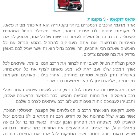
פיאט דוקאטו - 9 מקומות
אחד מדגמי הרכבים הנמכרים ביותר בקטגוריה הוא האיכותי מבית פיאט.
9 מקומות יבטיחו לנו איכות גבוהה, אשר תשתלב בטיול המהפנט
לאיטליה. הרכב הגדול מצליח לעמוד בדרישות של כל אחד, ולספק לנו את
האיכויות הנדרשות. אם אתם מעוניינים להתחיל במסע הגדול עם כל
האנשים שאתם הכי אוהבים, הרי שרכב גדול הוא זה אשר יעניק לכם באופן
מדויק את מה שאתם צריכים.
למען הצלחת הטיול חשוב יהיה לבחור את הרכב הנכון ביותר, שיתאים לכל
אורך המסע שלנו ועם זאת לא ימנע מאתנו לצרף את כל המשפחה.
באיטליה ניתן למצוא שטחים פתוחים, אתרי בילוי, פארקים ומקומות
תיירותיים, אליהם ניתן להגיע באמצעות רכב שכור.
אחת מהאפשרויות המוצעות לכל דורש, הינה לעשות שימוש באחד מכלי
רכב באיטליה. את נוחות הנסיעה תרגישו כבר בנסיעה הראשונה שלכם,
ותבטיחו לעצמכם נוחות ואיכות בשילוב רכב שיתאים לצרכים שלכם.
פיאט דוקאטו הוא אחד הרכבים המצליחים של הקונצרן האיטלקי המוכר,
אשר מביא שלל פתרונות אל כל דורש. רכב זה המתאים ל9 נוסעים יכול
להעניק לכל משפחה את הפתרון הנכון עבורה. כאשר מדובר על נסיעה
במהלך טיול, הרי שניתן יהיה להעצים את החוויות כמה שיותר. דגם זה
שופע דרגות דובה ורוחב, אשר מספקות לכל אחד את התצורה הנכונה