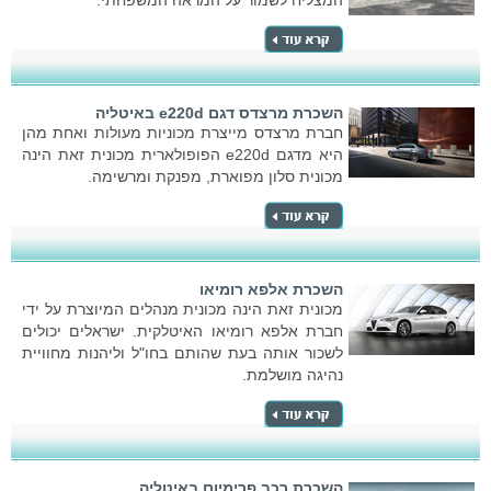
המצליח לשמור על המראה המשפחתי.
השכרת מרצדס דגם e220d באיטליה
חברת מרצדס מייצרת מכוניות מעולות ואחת מהן
היא מדגם e220d הפופולארית מכונית זאת הינה
מכונית סלון מפוארת, מפנקת ומרשימה.
השכרת אלפא רומיאו
מכונית זאת הינה מכונית מנהלים המיוצרת על ידי
חברת אלפא רומיאו האיטלקית. ישראלים יכולים
לשכור אותה בעת שהותם בחו"ל וליהנות מחוויית
נהיגה מושלמת.
השכרת רכב פרימיום באיטליה