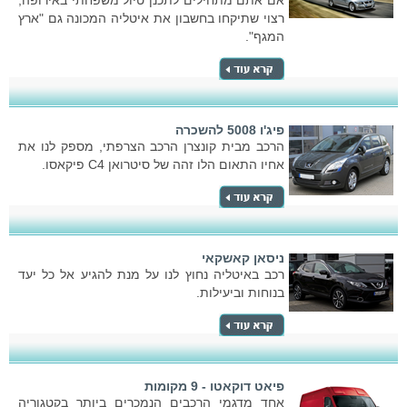
אם אתם מתחילים לתכנן טיול משפחתי באירופה,
רצוי שתיקחו בחשבון את איטליה המכונה גם "ארץ
המגף".
פיג'ו 5008 להשכרה
הרכב מבית קונצרן הרכב הצרפתי, מספק לנו את
אחיו התאום הלו זהה של סיטרואן C4 פיקאסו.
ניסאן קאשקאי
רכב באיטליה נחוץ לנו על מנת להגיע אל כל יעד
בנוחות וביעילות.
פיאט דוקאטו - 9 מקומות
אחד מדגמי הרכבים הנמכרים ביותר בקטגוריה