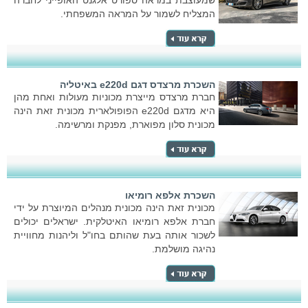
שמעוצבת במראה ספורט אלגנט האופייני לחברה
המצליח לשמור על המראה המשפחתי.
השכרת מרצדס דגם e220d באיטליה
חברת מרצדס מייצרת מכוניות מעולות ואחת מהן
היא מדגם e220d הפופולארית מכונית זאת הינה
מכונית סלון מפוארת, מפנקת ומרשימה.
השכרת אלפא רומיאו
מכונית זאת הינה מכונית מנהלים המיוצרת על ידי
חברת אלפא רומיאו האיטלקית. ישראלים יכולים
לשכור אותה בעת שהותם בחו"ל וליהנות מחוויית
נהיגה מושלמת.