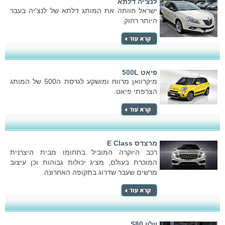
לנצ'יה דלתא
ישראל חוותה את המותג דלתא של לנצ'יה בעבר
היותר רחוק.
פיאט 500L
מיקרוואן מרווח ומושקע לגרסת ה500 של המותג
הצרפתי פיאט.
מרצדס E Class
רכב היוקרה המוביל בתחומו מבית היצרנית
המוכרת בעולם, מציג יכולות גבוהות וכן עיצוב
מרשים שעבר שדרוג בתקופה האחרונה.
וולוו S80