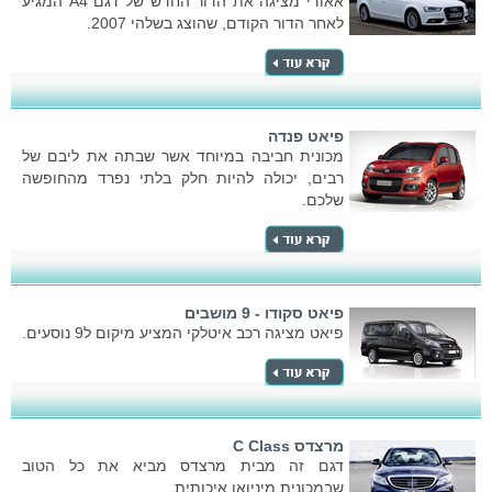
אאודי מציגה את הדור החדש של דגם A4 המגיע
לאחר הדור הקודם, שהוצג בשלהי 2007.
פיאט פנדה
מכונית חביבה במיוחד אשר שבתה את ליבם של
רבים, יכולה להיות חלק בלתי נפרד מהחופשה
שלכם.
פיאט סקודו - 9 מושבים
פיאט מציגה רכב איטלקי המציע מיקום ל9 נוסעים.
מרצדס C Class
דגם זה מבית מרצדס מביא את כל הטוב
שבמכונית מיניואן איכותית.