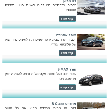
רנו מגאן
רכבים צרפתיים היו להיט בשנות ה90 ותחילת
ה2000.
אופל אסטרה
רכב חדש המציע גרסה שמטרתה לתפוס נתח שוק
של פלקסווגן גולף.
פורד S MAX
עבור רכב בעל נוחות מקסימלית נרצה להשקיע זמן
מחשבה ניכר.
מרצדס B Class
דגם זה מבית מרצדס מביא את כל הטוב