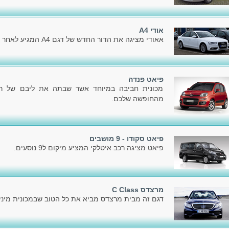
אודי A4
אאודי מציגה את הדור החדש של דגם A4 המגיע לאחר הדור הקודם, שהוצג בשלהי 2007.
פיאט פנדה
מכונית חביבה במיוחד אשר שבתה את ליבם של רבי
מהחופשה שלכם.
פיאט סקודו - 9 מושבים
פיאט מציגה רכב איטלקי המציע מיקום ל9 נוסעים.
מרצדס C Class
דגם זה מבית מרצדס מביא את כל הטוב שבמכונית מיניו