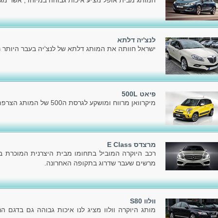
המותג מבית אופל מציע איכות גבוהה במיוחד, אשר מג
לנצ'יה דלתא
ישראל חוותה את המותג דלתא של לנצ'יה בעבר היותר ר
פיאט 500L
מיקרוואן מרווח ומושקע לגרסת ה500 של המותג הצרפתי פיאט.
מרצדס E Class
רכב היוקרה המוביל בתחומו מבית היצרנית המוכרת בעו
מרשים שעבר שדרוג בתקופה האחרונה.
וולוו S80
מותג היוקרה וולוו מציג לנו איכות גבוהה גם בדגם 