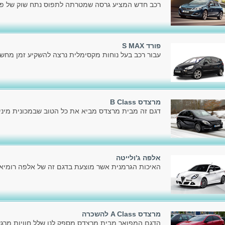
רכב חדש המציע גרסה שמטרתה לתפוס נתח שוק של פלק
פורד S MAX
עבור רכב בעל נוחות מקסימלית נרצה להשקיע זמן מחשב
מרצדס B Class
דגם זה מבית מרצדס מביא את כל הטוב שבמכונית מיניו
אלפה ג'ולייטה
האיכות הגרמנית אשר מוצעת בדגם זה של אלפה רומיאו,
מרצדס A Class להשכרה
הדגם המפואר מבית מרצדס מספק לנו שלל חוויות מרגשו