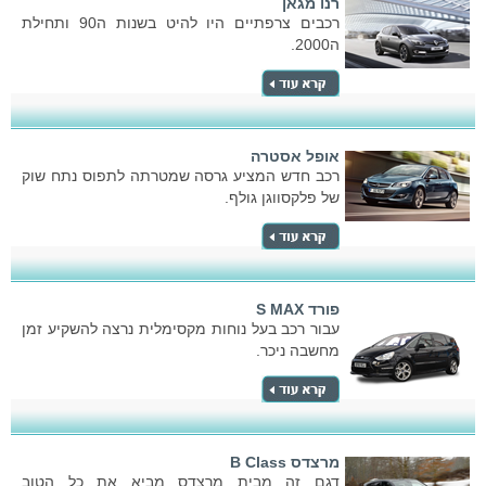
רנו מגאן
רכבים צרפתיים היו להיט בשנות ה90 ותחילת
ה2000.
אופל אסטרה
רכב חדש המציע גרסה שמטרתה לתפוס נתח שוק
של פלקסווגן גולף.
פורד S MAX
עבור רכב בעל נוחות מקסימלית נרצה להשקיע זמן
מחשבה ניכר.
מרצדס B Class
דגם זה מבית מרצדס מביא את כל הטוב