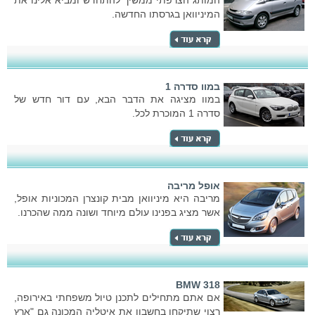
המותג הצרפתי ממשיך להתחדש ומביא אלינו את
המיניוואן בגרסתו החדשה.
במוו סדרה 1
במוו מציגה את הדבר הבא, עם דור חדש של
סדרה 1 המוכרת לכל.
אופל מריבה
מריבה היא מיניוואן מבית קונצרן המכוניות אופל,
אשר מציג בפנינו עולם מיוחד ושונה ממה שהכרנו.
BMW 318
אם אתם מתחילים לתכנן טיול משפחתי באירופה,
רצוי שתיקחו בחשבון את איטליה המכונה גם "ארץ