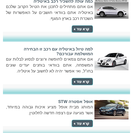
כמה עולה להשכיר רכב באיטליה
אם אתם מתחילים לתכנן את הטיול הקרוב שלכם
באיטליה אתם בוודאי חושבים על האפשרות של
השכרת רכב בארץ המגף.
למה טיול באיטליה עם רכב זו הבחירה
המושלמת עבורכם?
אם אתם צמאים לחופשה ורוצים לנסוע לבלות עם
המשפחה, אתם בוודאי בוחנים יעדים שונים
בחו"ל, ואי אפשר יהיה לא לחשוב על איטליה.
אופל אסטרה STW
המותג מבית אופל מציע איכות גבוהה במיוחד,
אשר מגיעה עם רצפה חדשה לחלוטין.