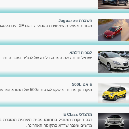
השכרת Jaguar xe
מכונית מפוארת שמיוצרת באנגליה. דגם XE הינו בקטגוריית משפחתית גדולה/מנהלים.
לנצ'יה דלתא
ישראל חוותה את המותג דלתא של לנצ'יה בעבר היותר ר
פיאט 500L
מיקרוואן מרווח ומושקע לגרסת ה500 של המותג הצרפתי פיאט.
מרצדס E Class
רכב היוקרה המוביל בתחומו מבית היצרנית המוכרת בעו
מרשים שעבר שדרוג בתקופה האחרונה.