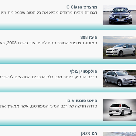
מרצדס C Class
דגם זה מבית מרצדס מביא את כל הטוב שבמכונית מיניו
פיג'ו 308
המותג הצרפתי המוכר הגיח לחיינו עוד בשנת 2008, כאשר הציג את הדור הראשון.
פולקסווגן גולף
הרכב הוותיק ביותר מבין כלל הרכבים המוצעים להשכרה כ
פיאט פונטו איבו
סדרה חדשה של רכב המיני המפורסם, אשר ממשיך את דר
רנו מגאן