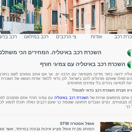
רת רכב
אודות
צי הרכבים
רכב במילאנו
רכב ברו
השכרת רכב באיטליה. המחירים הכי משתלמים
יטליה
השכרת רכב באיטליה עם צמיגי חורף
טליה ידועה בתור מדינה מקסימה עם הרבה ים, אך אם אתם נוסעים לשם בחורף,
נים מאלו שאתם מורגלים להם בישראל. לכן כדאי ללמוד אודות הנושא של השכרת ר
עת לנסיעה בהרים בלי צמיגים מתאימים.
יזו חברת השכרת רכב כדאי לפנות?
 אתם מחפשים שירות של
השכרת רכב באיטליה
עם צמיגי חורף אתם מוזמנים לפנו
נו מבוטחים, נקיים ועובדים תחזוקה שוטפת כך שעם רכבים כאלה תוכלו לנסוע ל
 כך.
אופל אסטרה STW
המותג מבית אופל מציע איכות גבוהה במיוחד, אשר מג