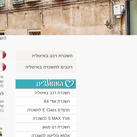
השכ
השכרת רכב באיטליה
בא
רכבים להשכרה באיטליה
אי
שו
לד
השכרת רכב באיטליה
לא
השכרת אודי A4
אם
של
מרצדס E Class להשכרה
כל
פורד S MAX להשכרה
השכרת רנו מגאן
אלפא ג'ולייטה להשכרה