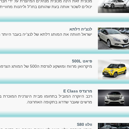
מכונית זאת הינה מכונית מנהלים המיוצרת על ידי חבר
יכולים לשכור אותה בעת שהותם בחו"ל וליהנות מחוויית
לנצ'יה דלתא
ישראל חוותה את המותג דלתא של לנצ'יה בעבר היותר ר
פיאט 500L
מיקרוואן מרווח ומושקע לגרסת ה500 של המותג הצרפתי פיאט.
מרצדס E Class
רכב היוקרה המוביל בתחומו מבית היצרנית המוכרת בעו
מרשים שעבר שדרוג בתקופה האחרונה.
וולוו S80