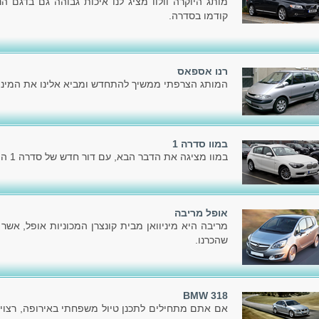
מותג היוקרה וולוו מציג לנו איכות גבוהה גם בדגם 
קודמו בסדרה.
רנו אספאס
המותג הצרפתי ממשיך להתחדש ומביא אלינו את המיני
במוו סדרה 1
במוו מציגה את הדבר הבא, עם דור חדש של סדרה 1 המוכרת לכל.
אופל מריבה
מריבה היא מיניוואן מבית קונצרן המכוניות אופל, אשר
שהכרנו.
BMW 318
אם אתם מתחילים לתכנן טיול משפחתי באירופה, רצוי