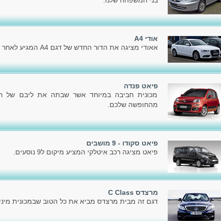
בני המשפחה שלנו.
אודי A4
אאודי מציגה את הדור החדש של דגם A4 המגיע לאחר הדור הקודם, שהוצג בשלהי 2007.
פיאט פנדה
מכונית חביבה במיוחד אשר שבתה את ליבם של רבי
מהחופשה שלכם.
פיאט סקודו - 9 מושבים
פיאט מציגה רכב איטלקי המציע מיקום ל9 נוסעים.
מרצדס C Class
דגם זה מבית מרצדס מביא את כל הטוב שבמכונית מיניו