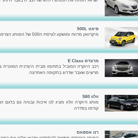
ישראל חוותה את המותג דלתא של לנצ'יה בעבר היותר ר
פיאט 500L
מיקרוואן מרווח ומושקע לגרסת ה500 של המותג הצרפתי פיאט.
מרצדס E Class
רכב היוקרה המוביל בתחומו מבית היצרנית המוכרת בעו
מרשים שעבר שדרוג בתקופה האחרונה.
וולוו S80
מותג היוקרה וולוו מציג לנו איכות גבוהה גם בדגם 
קודמו בסדרה.
רנו אספאס
המותג הצרפתי ממשיך להתחדש ומביא אלינו את המיני