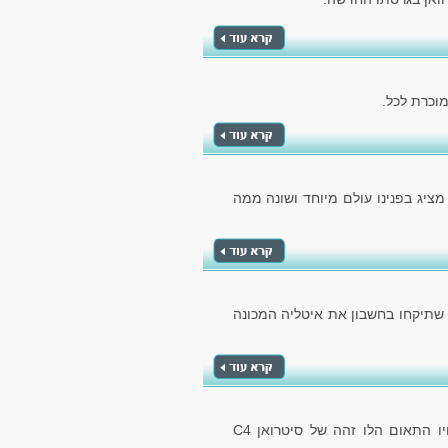
 מציג בפנינו עולם מיוחד ושונה ממה
 שתיקחו בחשבון את איטליה המכונה
הרכב מבית קונצרן הרכב הצרפתי, מספק לנו את אחיו התאום הלו זהה של סיטרואן C4