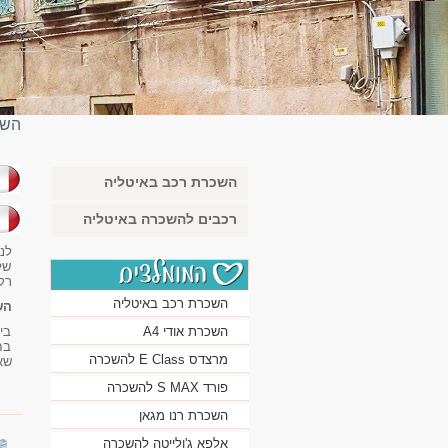
השכ
השכרת רכב באיטליה
בא
רכבים להשכרה באיטליה
לנ
של
רק
השכרת רכב באיטליה
הש
השכרת אודי A4
בי
בח
מרצדס E Class להשכרה
שא
פורד S MAX להשכרה
השכרת רנו מגאן
אלפא ג'ולייטה להשכרה