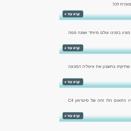
 מציג בפנינו עולם מיוחד ושונה ממה
 שתיקחו בחשבון את איטליה המכונה
הרכב מבית קונצרן הרכב הצרפתי, מספק לנו את אחיו התאום הלו זהה של סיטרואן C4