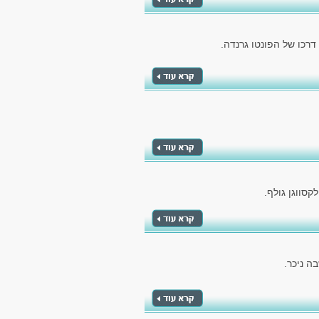
כו של הפונטו גרנדה.
סווגן גולף.
ה ניכר.