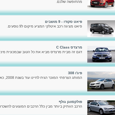
מהחופשה שלכם.
פיאט סקודו - 9 מושבים
פיאט מציגה רכב איטלקי המציע מיקום ל9 נוסעים.
מרצדס C Class
דגם זה מבית מרצדס מביא את כל הטוב שבמכונית מיניו
פיג'ו 308
המותג הצרפתי המוכר הגיח לחיינו עוד בשנת 2008, כאשר הציג את הדור הראשון.
פולקסווגן גולף
הרכב הוותיק ביותר מבין כלל הרכבים המוצעים להשכרה כ