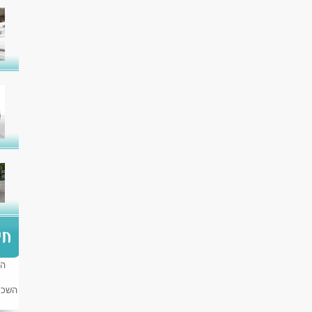
הש
השכר