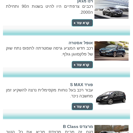
רנו מגאן
רכבים צרפתיים היו להיט בשנות ה90 ותחילת
ה2000.
אופל אסטרה
רכב חדש המציע גרסה שמטרתה לתפוס נתח שוק
של פלקסווגן גולף.
פורד S MAX
עבור רכב בעל נוחות מקסימלית נרצה להשקיע זמן
מחשבה ניכר.
מרצדס B Class
דגם זה מבית מרצדס מביא את כל הטוב