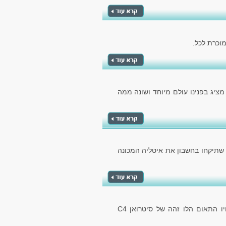
 מציג בפנינו עולם מיוחד ושונה ממה
 שתיקחו בחשבון את איטליה המכונה
הרכב מבית קונצרן הרכב הצרפתי, מספק לנו את אחיו התאום הלו זהה של סיטרואן C4