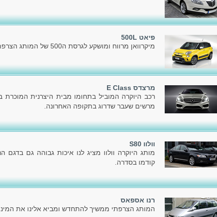
פיאט 500L
מיקרוואן מרווח ומושקע לגרסת ה500 של המותג הצרפתי פיאט.
מרצדס E Class
רכב היוקרה המוביל בתחומו מבית היצרנית המוכרת בעו
מרשים שעבר שדרוג בתקופה האחרונה.
וולוו S80
מותג היוקרה וולוו מציג לנו איכות גבוהה גם בדגם 
קודמו בסדרה.
רנו אספאס
המותג הצרפתי ממשיך להתחדש ומביא אלינו את המיני