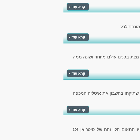
 מציג בפנינו עולם מיוחד ושונה ממה
 שתיקחו בחשבון את איטליה המכונה
הרכב מבית קונצרן הרכב הצרפתי, מספק לנו את אחיו התאום הלו זהה של סיטרואן C4