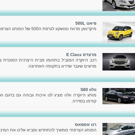
פיאט 500L
מיקרוואן מרווח ומושקע לגרסת ה500 של המותג הצרפתי פיאט.
מרצדס E Class
רכב היוקרה המוביל בתחומו מבית היצרנית המוכרת בעו
מרשים שעבר שדרוג בתקופה האחרונה.
וולוו S80
מותג היוקרה וולוו מציג לנו איכות גבוהה גם בדגם 
קודמו בסדרה.
רנו אספאס
המותג הצרפתי ממשיך להתחדש ומביא אלינו את המיני