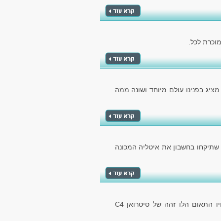
 מציג בפנינו עולם מיוחד ושונה ממה
 שתיקחו בחשבון את איטליה המכונה
הרכב מבית קונצרן הרכב הצרפתי, מספק לנו את אחיו התאום הלו זהה של סיטרואן C4