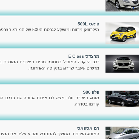
פיאט 500L
מיקרוואן מרווח ומושקע לגרסת ה500 של המותג הצרפתי פיאט.
מרצדס E Class
רכב היוקרה המוביל בתחומו מבית היצרנית המוכרת בעו
מרשים שעבר שדרוג בתקופה האחרונה.
וולוו S80
מותג היוקרה וולוו מציג לנו איכות גבוהה גם בדגם 
קודמו בסדרה.
רנו אספאס
המותג הצרפתי ממשיך להתחדש ומביא אלינו את המיני