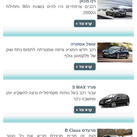
רנו מגאן
רכבים צרפתיים היו להיט בשנות ה90 ותחילת
ה2000.
אופל אסטרה
רכב חדש המציע גרסה שמטרתה לתפוס נתח שוק
של פלקסווגן גולף.
פורד S MAX
עבור רכב בעל נוחות מקסימלית נרצה להשקיע זמן
מחשבה ניכר.
מרצדס B Class
דגם זה מבית מרצדס מביא את כל הטוב