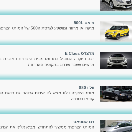
פיאט 500L
מיקרוואן מרווח ומושקע לגרסת ה500 של המותג הצרפתי פיאט.
מרצדס E Class
רכב היוקרה המוביל בתחומו מבית היצרנית המוכרת בעו
מרשים שעבר שדרוג בתקופה האחרונה.
וולוו S80
מותג היוקרה וולוו מציג לנו איכות גבוהה גם בדגם 
קודמו בסדרה.
רנו אספאס
המותג הצרפתי ממשיך להתחדש ומביא אלינו את המיני