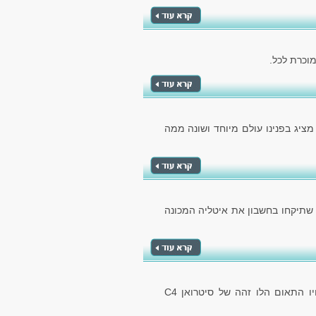
 מציג בפנינו עולם מיוחד ושונה ממה
 שתיקחו בחשבון את איטליה המכונה
הרכב מבית קונצרן הרכב הצרפתי, מספק לנו את אחיו התאום הלו זהה של סיטרואן C4